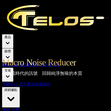
產品
媒體
Macro Noise Reducer
媒體評論
雜誌報導
Hi-End 音響展
支援
讓串流時代的訊號 回歸純淨無噪的本質
下載中心
官方產品保固條款
經銷據點
海外
台灣