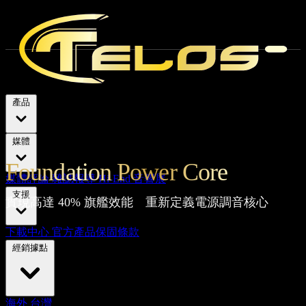
產品
媒體
Foundation Power Core
媒體評論
雜誌報導
Hi-End 音響展
支援
實現高達 40% 旗艦效能 重新定義電源調音核心
下載中心
官方產品保固條款
經銷據點
海外
台灣