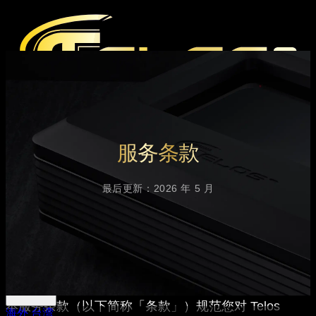
产品
媒体
服务条款
媒体评论
杂志报道
Hi-End 音响展
最后更新：2026 年 5 月
支持
下载中心
官方产品保固条款
经销据点
本服务条款（以下简称「条款」）规范您对 Telos
海外
台湾