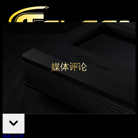
产品
媒体
媒体评论
媒体评论
杂志报道
Hi-End 音响展
支持
下载中心
官方产品保固条款
经销据点
海外
台湾