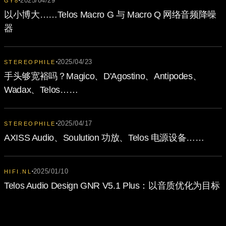
2025/04/29
GY8
以小博大……Telos Macro G 与 Macro Q 网络音频降噪
器
2025/04/23
STEREOPHILE
手头够宽裕吗？Magico、D'Agostino、Antipodes、
Wadax、Telos……
2025/04/17
STEREOPHILE
AXISS Audio、Soulution 功放、Telos 电源设备……
2025/01/10
HIFI.NL
Telos Audio Design GNR V5.1 Plus：以音质优化为目标