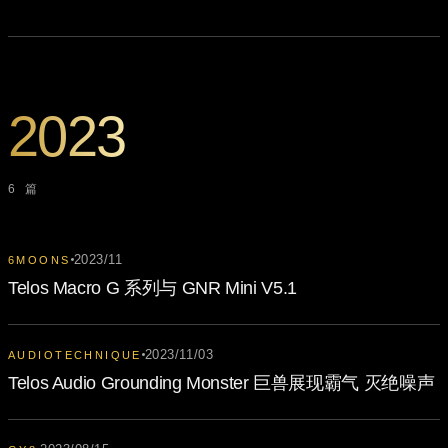
2023
6 篇
2023/11
6MOONS
Telos Macro G 系列与 GNR Mini V5.1
2023/11/03
AUDIOTECHNIQUE
Telos Audio Grounding Monster 巨兽展现霸气 灭绝噪声